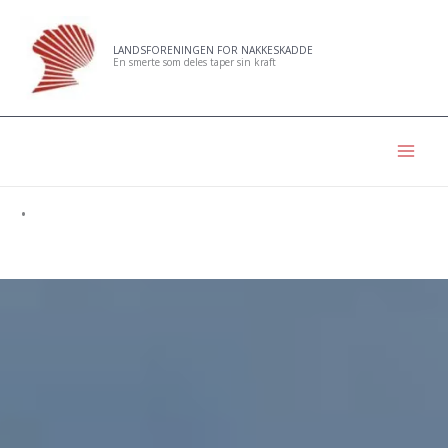
Hopp
rett
LANDSFORENINGEN FOR NAKKESKADDE
En smerte som deles taper sin kraft
til
innholdet
.
Har du nakkeskade? Vi har laget informasjonsfilmer
for deg.